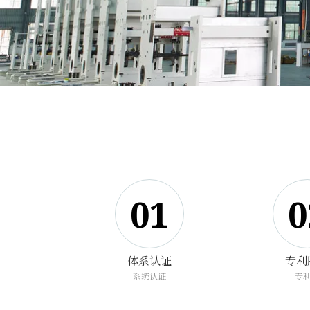
01
0
体系认证
专利
系统认证
专