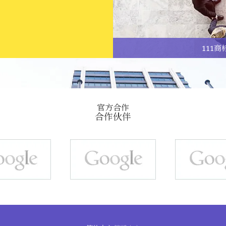
111
官方合作
合作伙伴