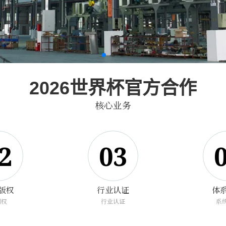
2026世界杯官方合作
核心业务
2
03
版权
行业认证
体
利权
行业认证
系