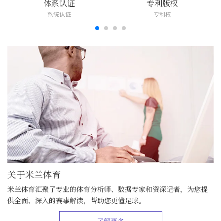
体系认证
专利版权
系统认证
专利权
关于米兰体育
米兰体育汇聚了专业的体育分析师、数据专家和资深记者，为您提
供全面、深入的赛事解读，帮助您更懂足球。