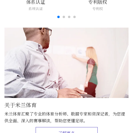
体系认证
专利版权
系统认证
专利权
关于米兰体育
米兰体育汇聚了专业的体育分析师、数据专家和资深记者，为您提
供全面、深入的赛事解读，帮助您更懂足球。