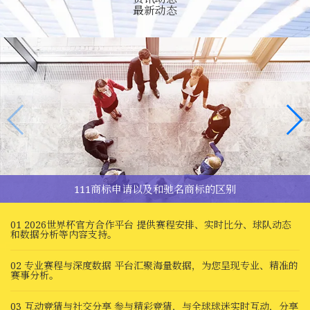
最新动态
111商标申请以及和驰名商标的区别
01 2026世界杯官方合作平台 提供赛程安排、实时比分、球队动态
和数据分析等内容支持。
02 专业赛程与深度数据 平台汇聚海量数据，为您呈现专业、精准的
赛事分析。
03 互动竞猜与社交分享 参与精彩竞猜，与全球球迷实时互动，分享