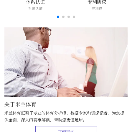
体系认证
专利版权
系统认证
专利权
关于米兰体育
米兰体育汇聚了专业的体育分析师、数据专家和资深记者，为您提
供全面、深入的赛事解读，帮助您更懂足球。