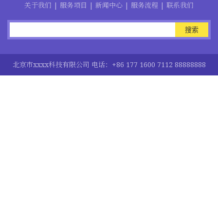
关于我们
|
服务项目
|
新闻中心
|
服务流程
|
联系我们
搜索
北京市xxxx科技有限公司
电话：+86 177 1600 7112 88888888