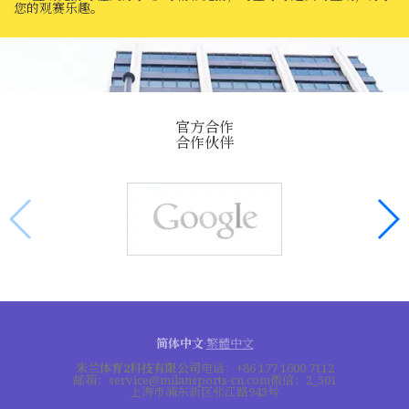
您的观赛乐趣。
官方合作
合作伙伴
简体中文
·
繁體中文
米兰体育2科技有限公司
电话：
+86 177 1600 7112
邮箱：
service@milansports-cn.com
微信：2_501
上海市浦东新区张江路943号