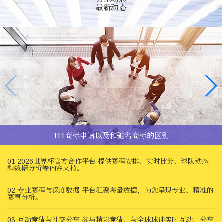
最新动态
111商标申请以及和驰名商标的区别
01 2026世界杯官方合作平台 提供赛程安排、实时比分、球队动态
和数据分析等内容支持。
02 专业赛程与深度数据 平台汇聚海量数据，为您呈现专业、精准的
赛事分析。
03 互动竞猜与社交分享 参与精彩竞猜，与全球球迷实时互动，分享