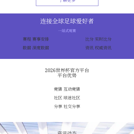
了解更多
连接全球足球爱好者
一站式观赛
赛程 赛事安排
比分 实时比分
数据 深度数据
资讯 权威资讯
2026世界杯官方平台
平台优势
竞猜 互动竞猜
社区 球迷社区
分享 社交分享
资讯动态