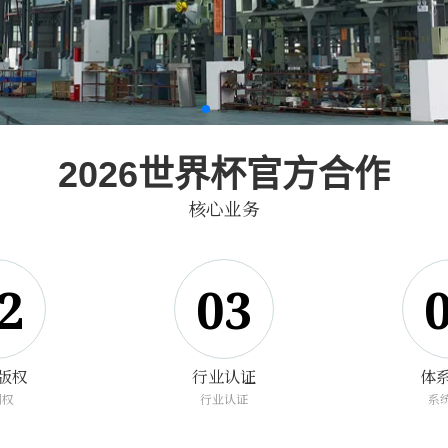
2026世界杯官方合作
核心业务
2
03
版权
行业认证
体
利权
行业认证
系