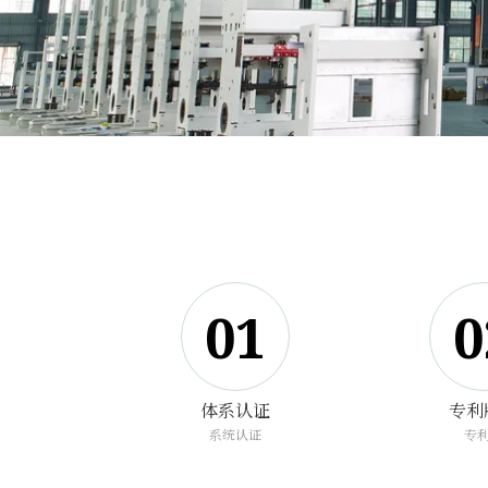
01
0
体系认证
专利
系统认证
专