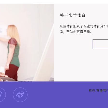
关于米兰体育
米兰体育汇聚了专业的体育分析
读，帮助您更懂足球。
赛程 赛事安