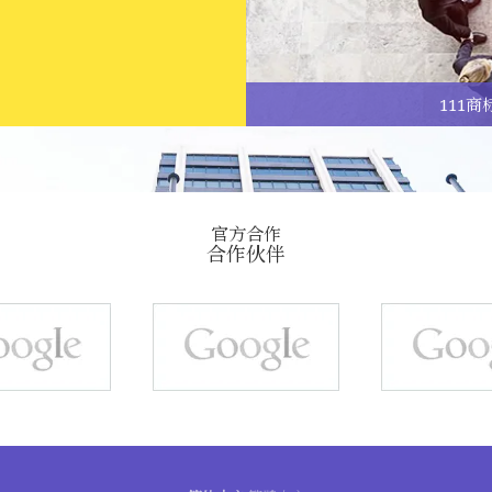
111
官方合作
合作伙伴