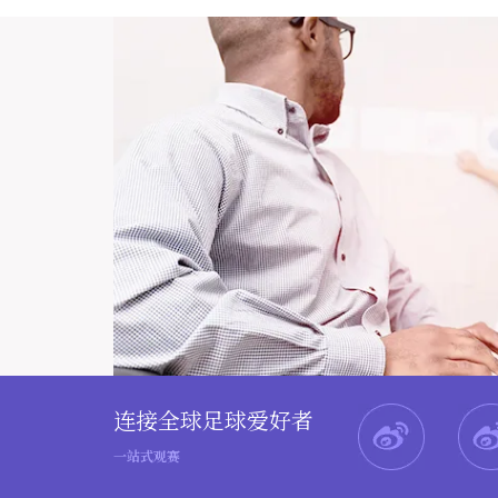
连接全球足球爱好者
一站式观赛