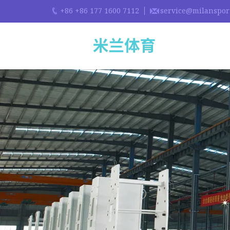
+86 +86 177 1600 7112
service@milanspor