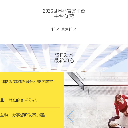
2026世界杯官方平台
平台优势
社区 球迷社区
资讯动态
最新动态
分、球队动态和数据分析等内容支
专业、精准的赛事分析。
时互动，分享您的观赛乐趣。