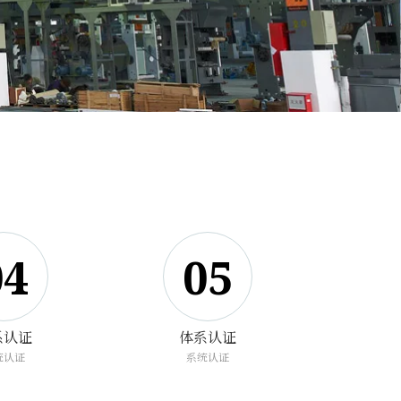
04
05
系认证
体系认证
统认证
系统认证