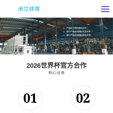
2026世界杯官方合作
核心业务
01
02