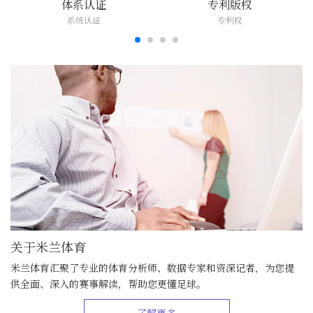
体系认证
专利版权
系统认证
专利权
关于米兰体育
米兰体育汇聚了专业的体育分析师、数据专家和资深记者，为您提
供全面、深入的赛事解读，帮助您更懂足球。