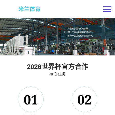
2026世界杯官方合作
核心业务
01
02