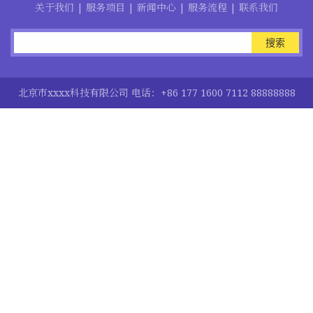
关于我们
|
服务项目
|
新闻中心
|
服务流程
|
联系我们
搜索
北京市xxxx科技有限公司
电话：+86 177 1600 7112 88888888