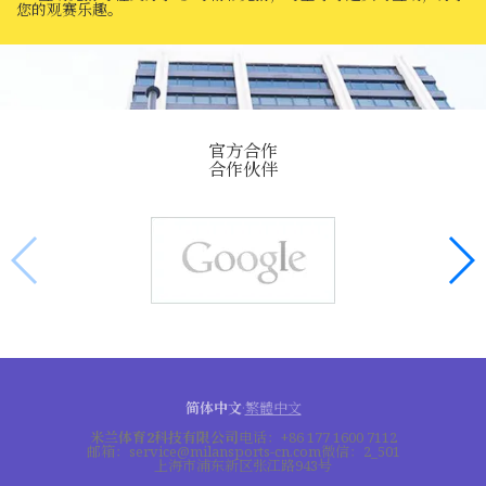
您的观赛乐趣。
官方合作
合作伙伴
简体中文
·
繁體中文
米兰体育2科技有限公司
电话：
+86 177 1600 7112
邮箱：
service@milansports-cn.com
微信：2_501
上海市浦东新区张江路943号