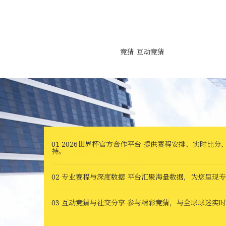
竞猜 互动竞猜
01 2026世界杯官方合作平台 提供赛程安排、实时比
持。
02 专业赛程与深度数据 平台汇聚海量数据，为您呈现
03 互动竞猜与社交分享 参与精彩竞猜，与全球球迷实