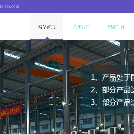
ts-cn.com
网站首页
关于我们
服务项目