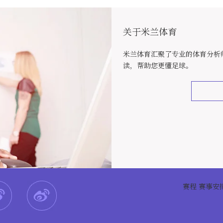
关于米兰体育
米兰体育汇聚了专业的体育分析
读，帮助您更懂足球。
赛程 赛事安