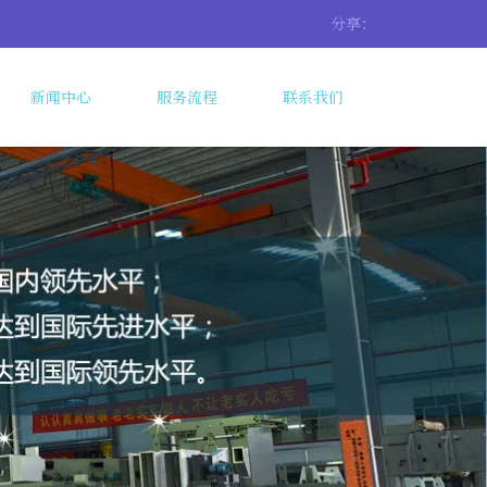
分享：
新闻中心
服务流程
联系我们