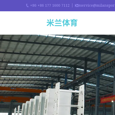
+86 +86 177 1600 7112
service@milanspor