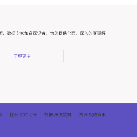
师、数据专家和资深记者，为您提供全面、深入的赛事解
了解更多
排
比分 实时比分
数据 深度数据
资讯 权威资讯