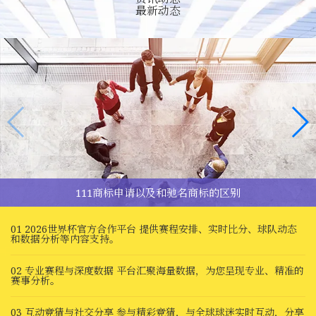
最新动态
111商标申请以及和驰名商标的区别
01 2026世界杯官方合作平台 提供赛程安排、实时比分、球队动态
和数据分析等内容支持。
02 专业赛程与深度数据 平台汇聚海量数据，为您呈现专业、精准的
赛事分析。
03 互动竞猜与社交分享 参与精彩竞猜，与全球球迷实时互动，分享