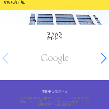
您的观赛乐趣。
官方合作
合作伙伴
简体中文
·
繁體中文
米兰体育2科技有限公司
电话：
+86 177 1600 7112
邮箱：
service@milansports-cn.com
微信：2_501
上海市浦东新区张江路943号