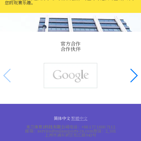
您的观赛乐趣。
官方合作
合作伙伴
简体中文
·
繁體中文
米兰体育2科技有限公司
电话：
+86 177 1600 7112
邮箱：
service@milansports-cn.com
微信：2_501
上海市浦东新区张江路943号