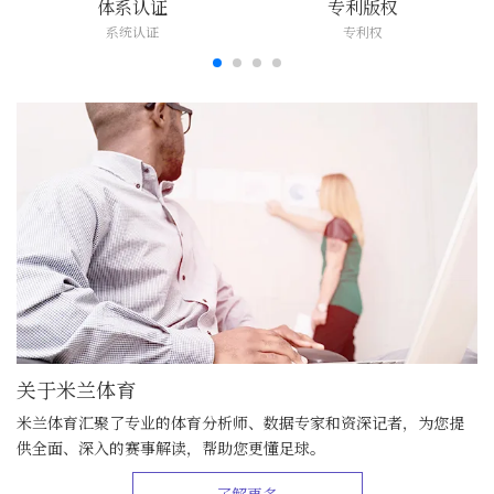
体系认证
专利版权
系统认证
专利权
关于米兰体育
米兰体育汇聚了专业的体育分析师、数据专家和资深记者，为您提
供全面、深入的赛事解读，帮助您更懂足球。