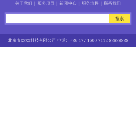
关于我们
|
服务项目
|
新闻中心
|
服务流程
|
联系我们
搜索
北京市xxxx科技有限公司
电话：+86 177 1600 7112 88888888