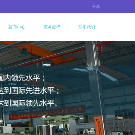
分享：
新闻中心
服务流程
联系我们