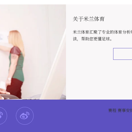
关于米兰体育
米兰体育汇聚了专业的体育分析
读，帮助您更懂足球。
赛程 赛事安