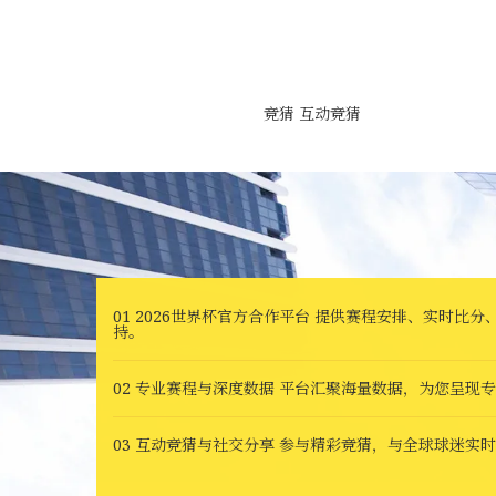
竞猜 互动竞猜
01 2026世界杯官方合作平台 提供赛程安排、实时比
持。
02 专业赛程与深度数据 平台汇聚海量数据，为您呈现
03 互动竞猜与社交分享 参与精彩竞猜，与全球球迷实