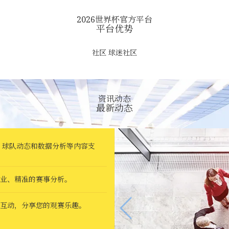
2026世界杯官方平台
平台优势
社区 球迷社区
资讯动态
最新动态
分、球队动态和数据分析等内容支
专业、精准的赛事分析。
时互动，分享您的观赛乐趣。