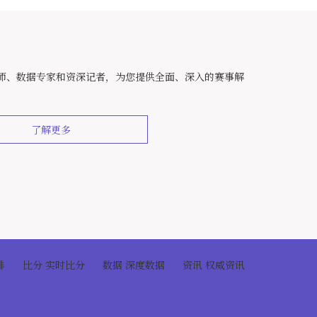
师、数据专家和资深记者，为您提供全面、深入的赛事解
了解更多
排
比分 实时比分
数据 深度数据
资讯 权威资讯