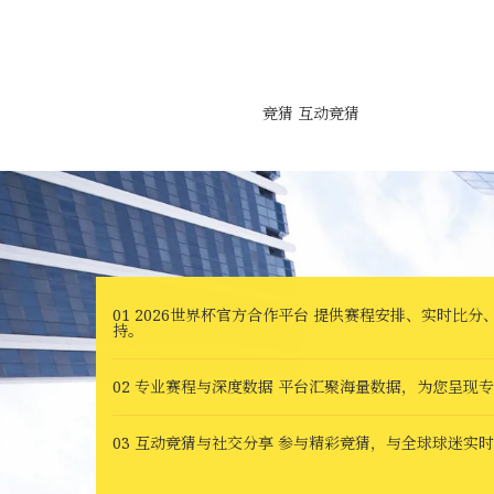
竞猜 互动竞猜
01 2026世界杯官方合作平台 提供赛程安排、实时比
持。
02 专业赛程与深度数据 平台汇聚海量数据，为您呈现
03 互动竞猜与社交分享 参与精彩竞猜，与全球球迷实