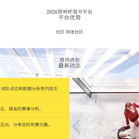
2026世界杯官方平台
平台优势
社区 球迷社区
资讯动态
最新动态
分、球队动态和数据分析等内容支
专业、精准的赛事分析。
时互动，分享您的观赛乐趣。