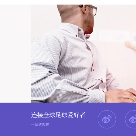
连接全球足球爱好者
一站式观赛