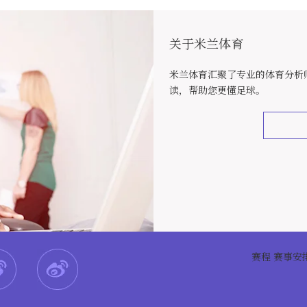
关于米兰体育
米兰体育汇聚了专业的体育分析
读，帮助您更懂足球。
赛程 赛事安