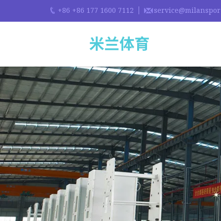
+86 +86 177 1600 7112
service@milanspor