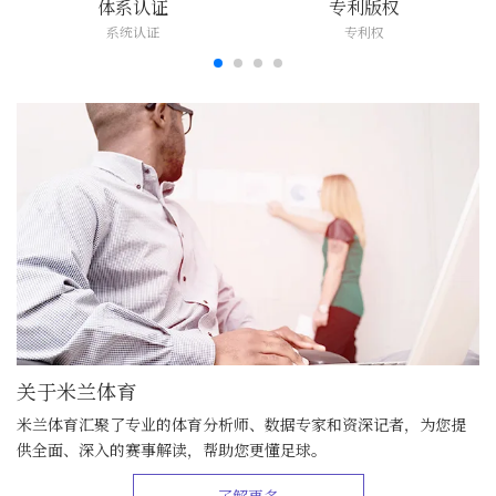
体系认证
专利版权
系统认证
专利权
关于米兰体育
米兰体育汇聚了专业的体育分析师、数据专家和资深记者，为您提
供全面、深入的赛事解读，帮助您更懂足球。