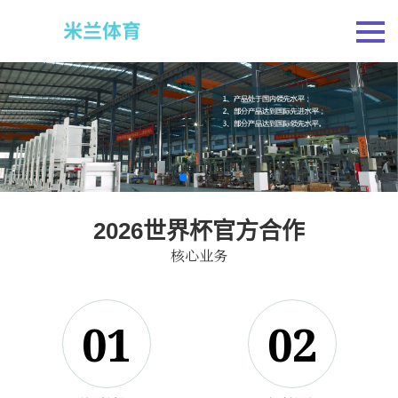
2026世界杯官方合作
核心业务
01
02