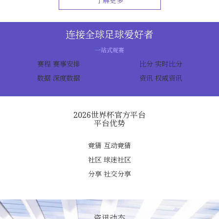
了解更多
连接全球足球爱好者
一站式观赛
赛程 赛事安排
比分 实时比分
数据 深度数据
资讯 权威资讯
2026世界杯官方平台
平台优势
竞猜 互动竞猜
社区 球迷社区
分享 社交分享
资讯动态