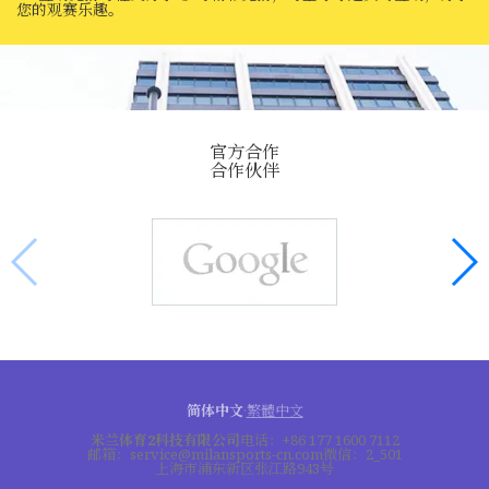
您的观赛乐趣。
官方合作
合作伙伴
简体中文
·
繁體中文
米兰体育2科技有限公司
电话：
+86 177 1600 7112
邮箱：
service@milansports-cn.com
微信：2_501
上海市浦东新区张江路943号