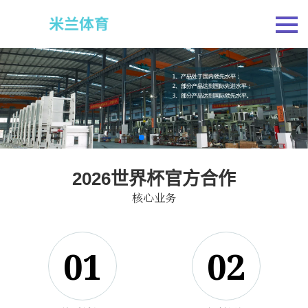
2026世界杯官方合作
核心业务
01
02