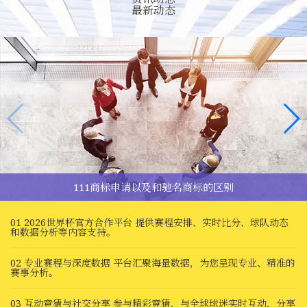
最新动态
111商标申请以及和驰名商标的区别
01 2026世界杯官方合作平台 提供赛程安排、实时比分、球队动态
和数据分析等内容支持。
02 专业赛程与深度数据 平台汇聚海量数据，为您呈现专业、精准的
赛事分析。
03 互动竞猜与社交分享 参与精彩竞猜，与全球球迷实时互动，分享