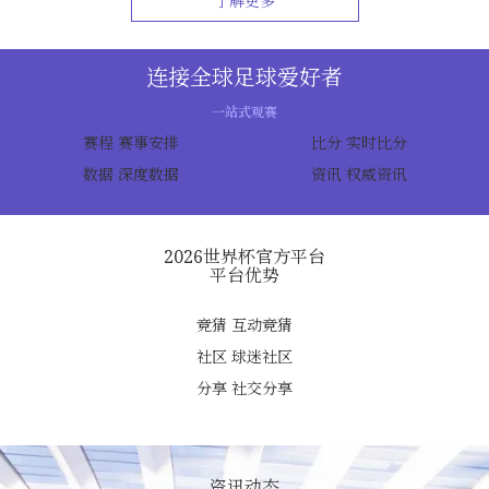
了解更多
连接全球足球爱好者
一站式观赛
赛程 赛事安排
比分 实时比分
数据 深度数据
资讯 权威资讯
2026世界杯官方平台
平台优势
竞猜 互动竞猜
社区 球迷社区
分享 社交分享
资讯动态