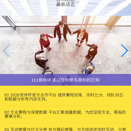
最新动态
111商标申请以及和驰名商标的区别
01 2026世界杯官方合作平台 提供赛程安排、实时比分、球队动态
和数据分析等内容支持。
02 专业赛程与深度数据 平台汇聚海量数据，为您呈现专业、精准的
赛事分析。
03 互动竞猜与社交分享 参与精彩竞猜，与全球球迷实时互动，分享