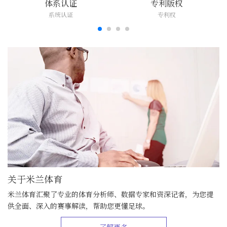
体系认证
专利版权
系统认证
专利权
关于米兰体育
米兰体育汇聚了专业的体育分析师、数据专家和资深记者，为您提
供全面、深入的赛事解读，帮助您更懂足球。