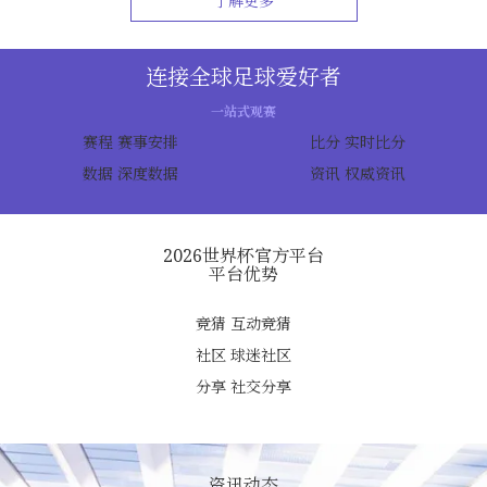
了解更多
连接全球足球爱好者
一站式观赛
赛程 赛事安排
比分 实时比分
数据 深度数据
资讯 权威资讯
2026世界杯官方平台
平台优势
竞猜 互动竞猜
社区 球迷社区
分享 社交分享
资讯动态