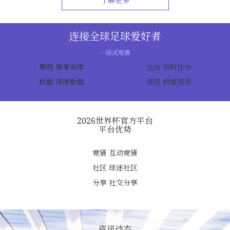
了解更多
连接全球足球爱好者
一站式观赛
赛程 赛事安排
比分 实时比分
数据 深度数据
资讯 权威资讯
2026世界杯官方平台
平台优势
竞猜 互动竞猜
社区 球迷社区
分享 社交分享
资讯动态