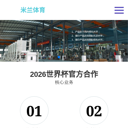
2026世界杯官方合作
核心业务
01
02