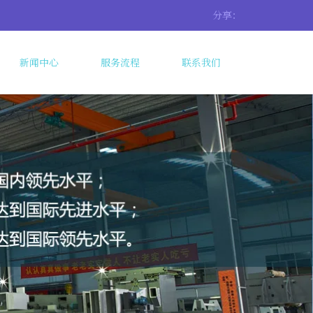
分享：
新闻中心
服务流程
联系我们