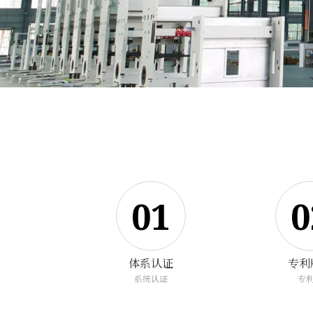
01
0
体系认证
专利
系统认证
专