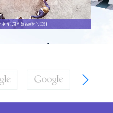
商标申请以及和驰名商标的区别