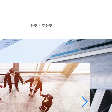
分享 社交分享