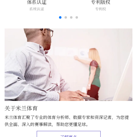
体系认证
专利版权
系统认证
专利权
关于米兰体育
米兰体育汇聚了专业的体育分析师、数据专家和资深记者，为您提
供全面、深入的赛事解读，帮助您更懂足球。