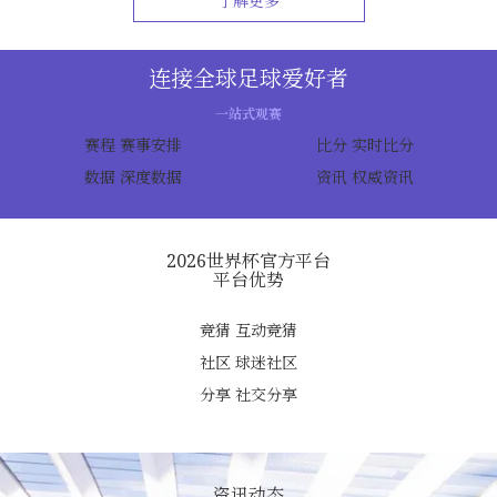
了解更多
连接全球足球爱好者
一站式观赛
赛程 赛事安排
比分 实时比分
数据 深度数据
资讯 权威资讯
2026世界杯官方平台
平台优势
竞猜 互动竞猜
社区 球迷社区
分享 社交分享
资讯动态