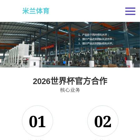
2026世界杯官方合作
核心业务
01
02