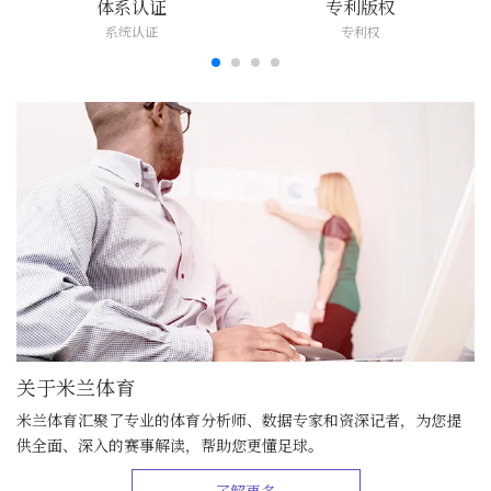
体系认证
专利版权
系统认证
专利权
关于米兰体育
米兰体育汇聚了专业的体育分析师、数据专家和资深记者，为您提
供全面、深入的赛事解读，帮助您更懂足球。