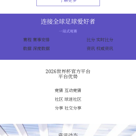
了解更多
连接全球足球爱好者
一站式观赛
赛程 赛事安排
比分 实时比分
数据 深度数据
资讯 权威资讯
2026世界杯官方平台
平台优势
竞猜 互动竞猜
社区 球迷社区
分享 社交分享
资讯动态