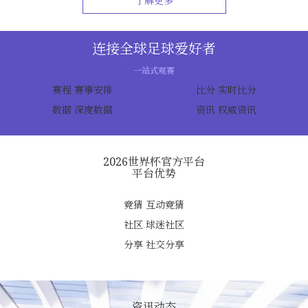
了解更多
连接全球足球爱好者
一站式观赛
赛程 赛事安排
比分 实时比分
数据 深度数据
资讯 权威资讯
2026世界杯官方平台
平台优势
竞猜 互动竞猜
社区 球迷社区
分享 社交分享
资讯动态