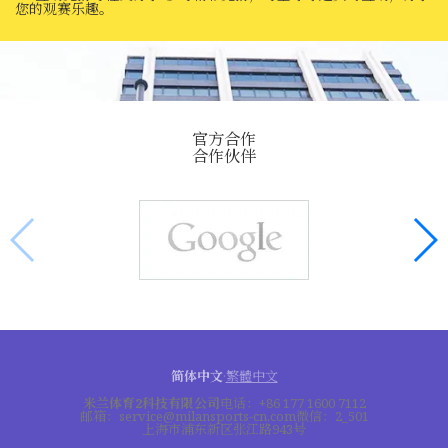
您的观赛乐趣。
官方合作
合作伙伴
简体中文
·
繁體中文
米兰体育2科技有限公司
电话：
+86 177 1600 7112
邮箱：
service@milansports-cn.com
微信：2_501
上海市浦东新区张江路943号