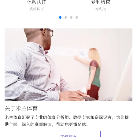
体系认证
专利版权
系统认证
专利权
关于米兰体育
米兰体育汇聚了专业的体育分析师、数据专家和资深记者，为您提
供全面、深入的赛事解读，帮助您更懂足球。