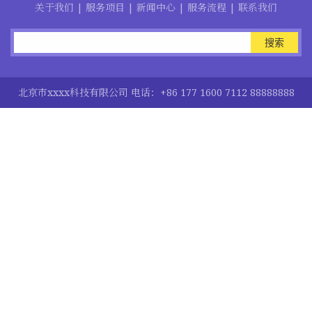
关于我们
|
服务项目
|
新闻中心
|
服务流程
|
联系我们
搜索
北京市xxxx科技有限公司
电话：+86 177 1600 7112 88888888