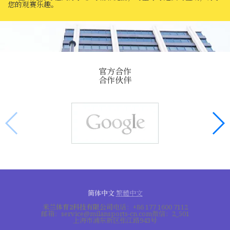
您的观赛乐趣。
官方合作
合作伙伴
简体中文
·
繁體中文
米兰体育2科技有限公司
电话：
+86 177 1600 7112
邮箱：
service@milansports-cn.com
微信：2_501
上海市浦东新区张江路943号