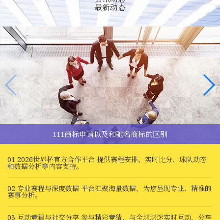
最新动态
111商标申请以及和驰名商标的区别
01 2026世界杯官方合作平台 提供赛程安排、实时比分、球队动态
和数据分析等内容支持。
02 专业赛程与深度数据 平台汇聚海量数据，为您呈现专业、精准的
赛事分析。
03 互动竞猜与社交分享 参与精彩竞猜，与全球球迷实时互动，分享