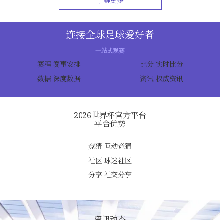
了解更多
连接全球足球爱好者
一站式观赛
赛程 赛事安排
比分 实时比分
数据 深度数据
资讯 权威资讯
2026世界杯官方平台
平台优势
竞猜 互动竞猜
社区 球迷社区
分享 社交分享
资讯动态