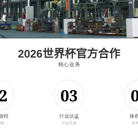
2026世界杯官方合作
核心业务
2
03
版权
行业认证
体
利权
行业认证
系