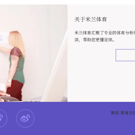
关于米兰体育
米兰体育汇聚了专业的体育分析
读，帮助您更懂足球。
赛程 赛事安