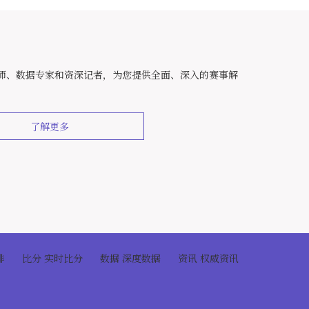
师、数据专家和资深记者，为您提供全面、深入的赛事解
了解更多
排
比分 实时比分
数据 深度数据
资讯 权威资讯