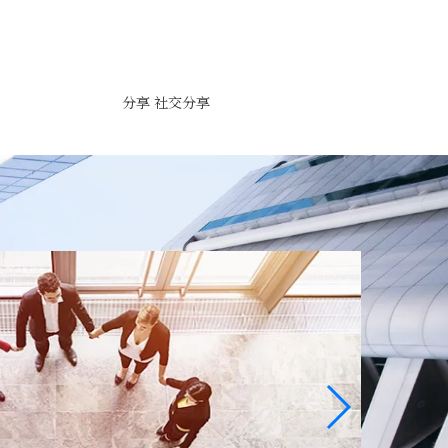
分享 社交分享