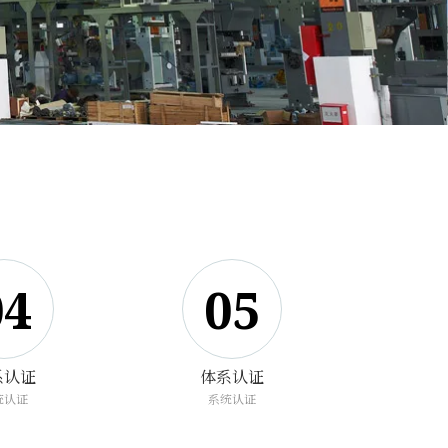
04
05
系认证
体系认证
统认证
系统认证