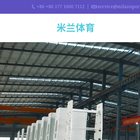
+86 +86 177 1600 7112
service@milanspor