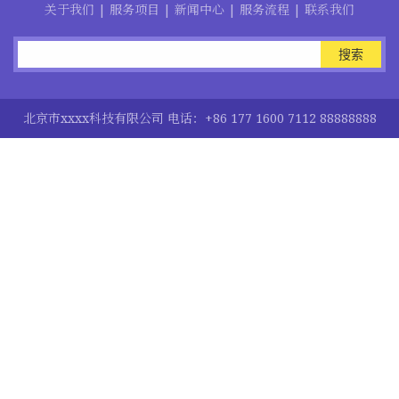
关于我们
|
服务项目
|
新闻中心
|
服务流程
|
联系我们
搜索
北京市xxxx科技有限公司
电话：+86 177 1600 7112 88888888