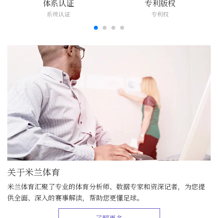
体系认证
专利版权
系统认证
专利权
关于米兰体育
米兰体育汇聚了专业的体育分析师、数据专家和资深记者，为您提
供全面、深入的赛事解读，帮助您更懂足球。