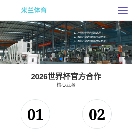
2026世界杯官方合作
核心业务
01
02