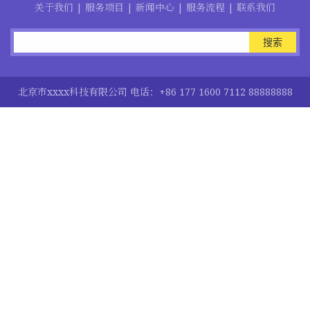
关于我们
|
服务项目
|
新闻中心
|
服务流程
|
联系我们
搜索
北京市xxxx科技有限公司
电话：+86 177 1600 7112 88888888